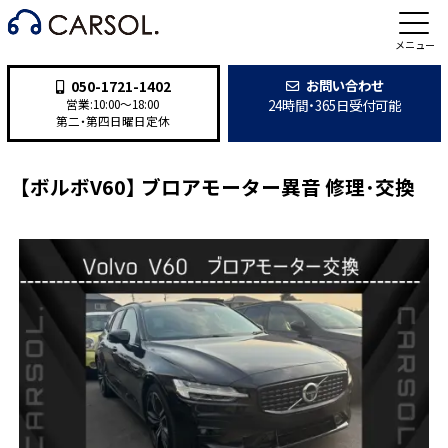
施工事例
メニュー
お問い合わせ
050-1721-1402
24時間・365日受付可能
営業:10:00〜18:00
第二・第四日曜日定休
TOP
>
施工事例
>
整備・修理
>
【ボルボV60】 ブロアモーター異音 修理･交換
【ボルボV60】 ブロアモーター異音 修理･交換