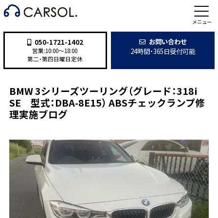
施工事例
メニュー
お問い合わせ
050-1721-1402
24時間・365日受付可能
営業:10:00〜18:00
第二・第四日曜日定休
TOP
>
施工事例
>
整備・修理
>
BMW 3シリーズツーリング（グレード：318i SE 型式：DBA
BMW 3シリーズツーリング（グレード：318i
SE 型式：DBA-8E15） ABSチェックランプ修
理実施ブログ