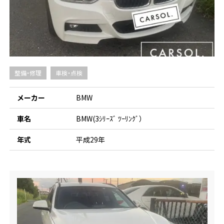
整備・修理
車検・点検
メーカー
BMW
車名
BMW(3ｼﾘｰｽﾞ ﾂｰﾘﾝｸﾞ）
年式
平成29年