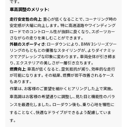
です。
車高調整のメリット:
走行安定性の向上
: 重心が低くなることで、コーナリング時の
安定感が大幅に向上します。特に高速道路やワインディング
ロードでのコントロール性が抜群に良くなり、スポーツカー
さながらの走りを楽しむことができます。
外観のスポーティさ
: ローダウンにより、BMW 3シリーズツー
リングのもともとの優雅なスタイリングが、よりダイナミッ
クでアグレッシブな印象に変わります。車両全体が引き締ま
り、エクステリアの美しさが一層引き立ちます。
燃費向上
: 車高が低くなると、空気抵抗が減り、効率的な走行
が可能になります。その結果、燃費が若干改善されるケース
もあります。
作業は、お客様のご要望を細かくヒアリングした上で実施。
車高調はお客様の希望通りに調整し、見た目と機能性のバラ
ンスを最適化しました。ローダウン後も、乗り心地を犠牲に
することなく、快適なドライブができるよう配慮していま
す。