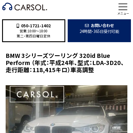
施工事例
メニュー
お問い合わせ
050-1721-1402
24時間・365日受付可能
営業:10:00〜18:00
第二・第四日曜日定休
TOP
>
施工事例
>
整備・修理
>
BMW 3シリーズツーリング 320id Blue Perform （年式：
BMW 3シリーズツーリング 320id Blue
Perform （年式：平成24年、型式：LDA-3D20、
走行距離：118,415キロ）車高調整