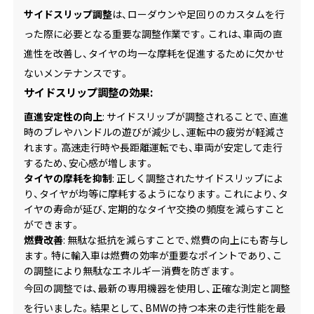
サイドスリップ調整
は、ローダウンや足回りのカスタムを行
った際に必要となる重要な調整作業です。これは、車両の直
進性を改善し、タイヤの均一な摩耗を促進するために欠かせ
ないメンテナンスです。
サイドスリップ調整の効果:
直進安定性の向上
: サイドスリップが調整されることで、直進
時のブレやハンドルの遊びが減少し、運転中の疲労が軽減さ
れます。高速走行時や長距離運転でも、車両が安定して走行
するため、安心感が増します。
タイヤの摩耗を抑制
: 正しく調整されたサイドスリップによ
り、タイヤが均等に摩耗するようになります。これにより、タ
イヤの寿命が延び、定期的なタイヤ交換の頻度を減らすこと
ができます。
燃費改善
: 無駄な抵抗を減らすことで、燃費の向上にも寄与し
ます。特に輸入車は燃費の効率が重要なポイントであり、こ
の調整により無駄なエネルギー消費を防ぎます。
今回の調整では、最新の専用機器を使用し、正確な測定と調整
を行いました。結果として、BMWの持つ本来の走行性能を最